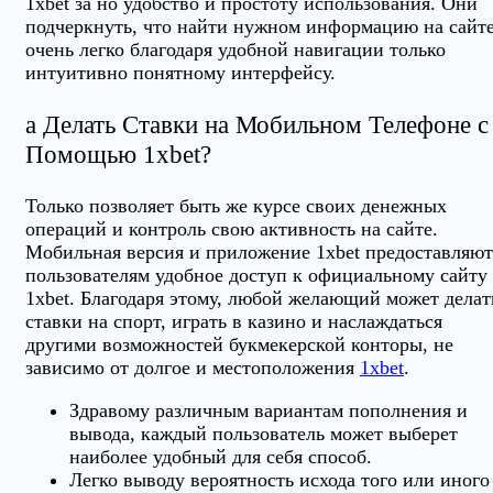
1xbet за но удобство и простоту использования. Они
подчеркнуть, что найти нужном информацию на сайт
очень легко благодаря удобной навигации только
интуитивно понятному интерфейсу.
а Делать Ставки на Мобильном Телефоне с
Помощью 1xbet?
Только позволяет быть же курсе своих денежных
операций и контроль свою активность на сайте.
Мобильная версия и приложение 1xbet предоставляют
пользователям удобное доступ к официальному сайту
1xbet. Благодаря этому, любой желающий может делат
ставки на спорт, играть в казино и наслаждаться
другими возможностей букмекерской конторы, не
зависимо от долгое и местоположения
1xbet
.
Здравому различным вариантам пополнения и
вывода, каждый пользователь может выберет
наиболее удобный для себя способ.
Легко выводу вероятность исхода того или иного