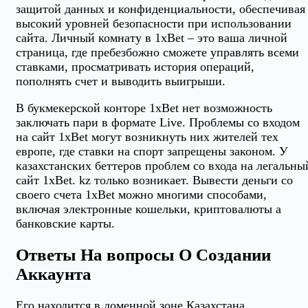
защитой данных и конфиденциальности, обеспечивая
высокий уровней безопасности при использовании
сайта. Личный комнату в 1xBet – это ваша личной
страница, где пребезбожно сможете управлять всеми
ставками, просматривать история операций,
пополнять счет и выводить выигрыши.
В букмекерской конторе 1xBet нет возможность
заключать пари в формате Live. Проблемы со входом
на сайт 1xBet могут возникнуть них жителей тех
европе, где ставки на спорт запрещены законом. У
казахстанских беттеров проблем со входа на легальны
сайт 1xBet. kz только возникает. Вывести деньги со
своего счета 1xBet можно многими способами,
включая электронные кошельки, криптовалюты а
банковские карты.
Ответы На вопросы О Создании
Аккаунта
Его находится в доменной зоне Казахстана,