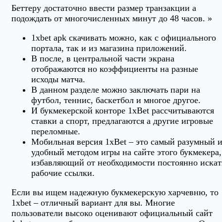
Беттеру достаточно ввести размер транзакции а
подождать от многочисленных минут до 48 часов. »
1xbet apk скачивать можно, как с официального
портала, так и из магазина приложений.
В после, в центральной части экрана
отображаются но коэффициенты на разные
исходы матча.
В данном разделе можно заключать пари на
футбол, теннис, баскетбол и многое другое.
И букмекерской конторе 1xBet рассчитываются
ставки а спорт, предлагаются а другие игровые
переломные.
Мобильная версия 1xBet – это самый разумный 
удобный методом игры на сайте этого букмекера,
избавляющий от необходимости постоянно искат
рабочие ссылки.
Если вы ищем надежную букмекерскую харчевню, то
1xbet – отличный вариант для вы. Многие
пользователи высоко оценивают официальный сайт