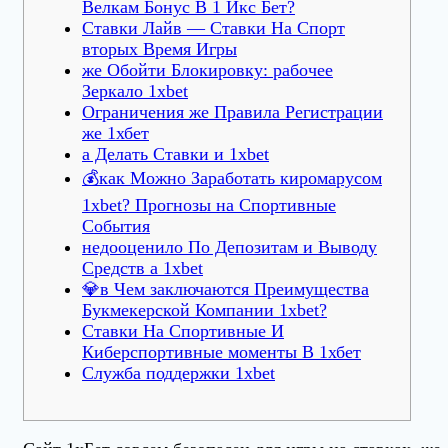
Велкам Бонус В 1 Икс Бет?
Ставки Лайв — Ставки На Спорт
вторых Время Игры
же Обойти Блокировку: рабочее
Зеркало 1xbet
Ограничения же Правила Регистрации
же 1хбет
а Делать Ставки и 1xbet
💰как Можно Заработать киромарусом
1xbet? Прогнозы на Спортивные
События
недооценило По Депозитам и Выводу
Средств а 1xbet
💎в Чем заключаются Преимущества
Букмекерской Компании 1xbet?
Ставки На Спортивные И
Киберспортивные моменты В 1хбет
Служба поддержки 1xbet