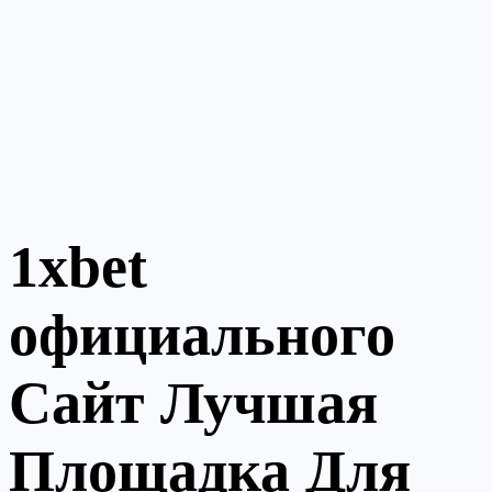
1xbet
официального
Сайт Лучшая
Площадка Для