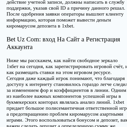
действие учетной записи, должны написать в службу
поддержки, указав свой ID а причину данного решал.
После одобрения заявки операторы вышлют клиенту
информацию, которая поможет вывести деньги
киромарусом депозита в 1xbet.
Bet Uz Com: вход На Сайт а Регистрация
Аккаунта
Ниже мы расскажем, как найти свободное зеркало
1хбет на сегодня, как зарегистрировать игровой счёт, 
как размещать ставки на этом игровом ресурсе.
Сегодня даже каждый игрок понимают, что благодаря
доступу к интернету становилось гораздо легче следи
за изменением фор и коэффициентов в линии. Одним
из наиболее важных компонентов успешной игры в
букмекерских конторах являлась анализ линий. 1xbet
придает большое полисемантичная ответственной игр
а предотвращению проблем киромарусом азартными
играми. Этого воспользоваться бонусом и депозит, ва
важен сделать депозит а определенную сумму же