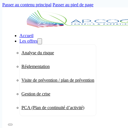
Passer au contenu principal
Passer au pied de page
Accueil
Les offres
Analyse du risque
Réglementation
Visite de prévention / plan de prévention
Gestion de crise
PCA (Plan de continuité d’activité)