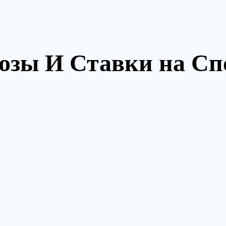
озы И Ставки на Сп