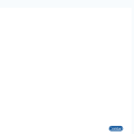
Contact