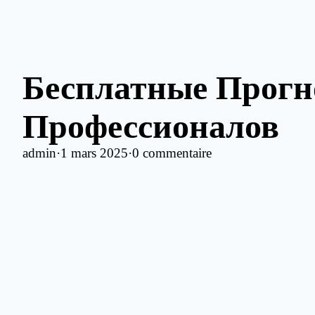
Бесплатные Прогн
Профессионалов
admin
·
1 mars 2025
·
0 commentaire