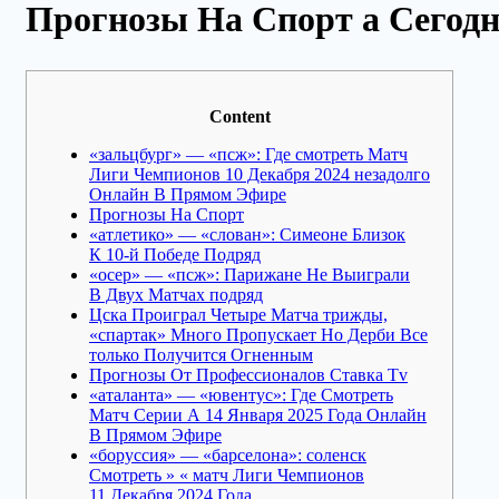
Прогнозы На Спорт а Сегод
Content
«зальцбург» — «псж»: Где смотреть Матч
Лиги Чемпионов 10 Декабря 2024 незадолго
Онлайн В Прямом Эфире
Прогнозы На Спорт
«атлетико» — «слован»: Симеоне Близок
К 10-й Победе Подряд
«осер» — «псж»: Парижане Не Выиграли
В Двух Матчах подряд
Цска Проиграл Четыре Матча трижды,
«спартак» Много Пропускает Но Дерби Все
только Получится Огненным
Прогнозы От Профессионалов Ставка Tv
«аталанта» — «ювентус»: Где Смотреть
Матч Серии А 14 Января 2025 Года Онлайн
В Прямом Эфире
«боруссия» — «барселона»: соленск
Смотреть » « матч Лиги Чемпионов
11 Декабря 2024 Года