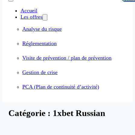
Accueil
Les offres
Analyse du risque
Réglementation
Visite de prévention / plan de prévention
Gestion de crise
PCA (Plan de continuité d’activité)
Catégorie :
1xbet Russian