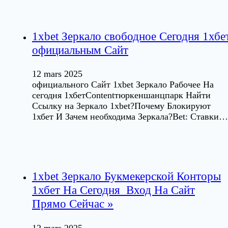
1xbet Зеркало свободное Сегодня 1хбе
официальным Сайт
12 mars 2025
официального Сайт 1xbet Зеркало Рабочее На
сегодня 1хбетContentтюркеншанцпарк Найти
Ссылку на Зеркало 1xbet?Почему Блокируют
1хбет И Зачем необходима Зеркала?Bet: Ставки…
1xbet Зеркало Букмекерской Конторы
1хбет На Сегодня ️ Вход На Сайт
Прямо Сейчас »
12 mars 2025