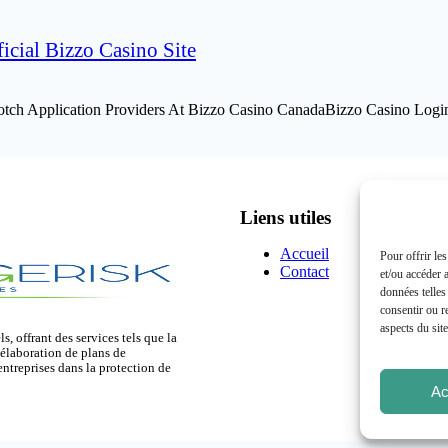
cial Bizzo Casino Site
ch Application Providers At Bizzo Casino CanadaBizzo Casino Log
Liens utiles
Accueil
Pour offrir le
Contact
et/ou accéder 
données telles
consentir ou r
aspects du site
s, offrant des services tels que la
l'élaboration de plans de
ntreprises dans la protection de
Ac