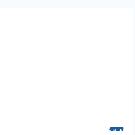
Contact