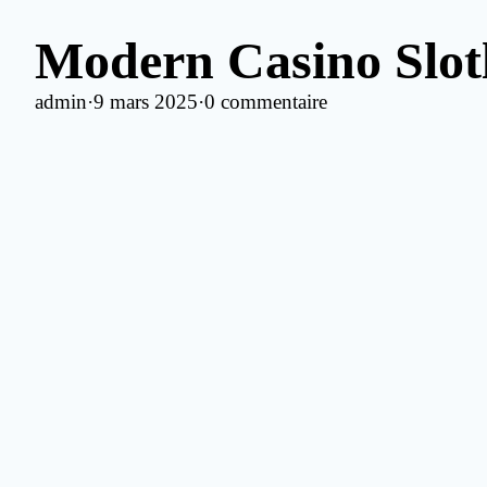
Modern Casino Slot
admin
·
9 mars 2025
·
0 commentaire