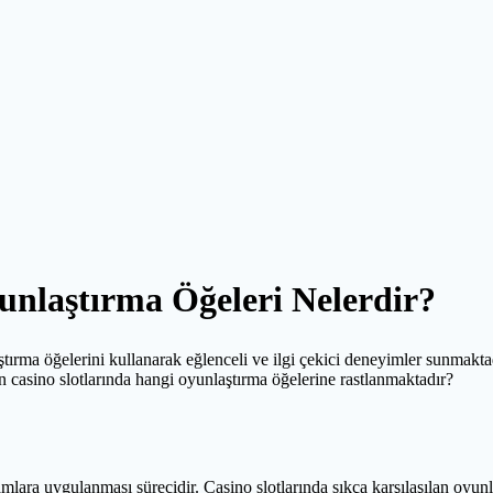
unlaştırma Öğeleri Nelerdir?
ırma öğelerini kullanarak eğlenceli ve ilgi çekici deneyimler sunmaktad
 casino slotlarında hangi oyunlaştırma öğelerine rastlanmaktadır?
mlara uygulanması sürecidir. Casino slotlarında sıkça karşılaşılan oyunl