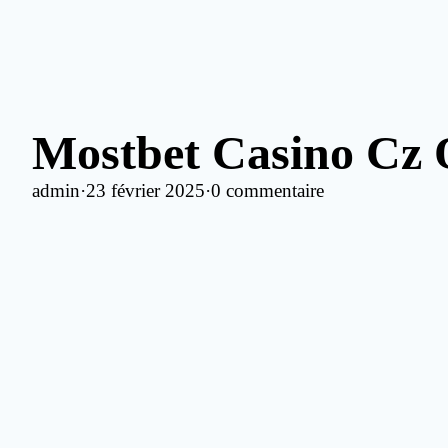
Mostbet Casino Cz O
admin
·
23 février 2025
·
0 commentaire