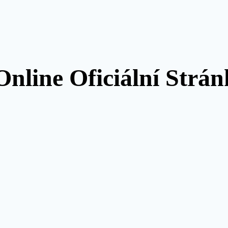
nline Oficiální Strán