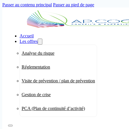
Passer au contenu principal
Passer au pied de page
Accueil
Les offres
Analyse du risque
Réglementation
Visite de prévention / plan de prévention
Gestion de crise
PCA (Plan de continuité d’activité)