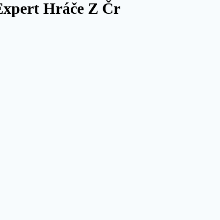
Expert Hráče Z Čr