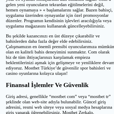
gelen yeni oyuncuların tekrardan eğitilmelerini değil,
hemen oynamaya » « başlamalarını sağlar. Bazen bahisçi,
uygulama üzerinden oynayanlar için özel promosyonlar
düzenler. Programın kendisinin işlevleri aracılığıyla veya
uygulama mağazasını kullanarak güncelleyebilirsiniz.
Bu şekilde kazancınızı en üst düzeye çıkarabilir ve
bahislerden daha fazla değer elde edebilirsiniz.
Çalışmamızın en önemli prensibi oyuncularımıza mümkü
olan en kaliteli bahis deneyimini sunmaktır. Com olarak
biz de tüm ihtiyaçlarınızı karşılamak empieza
beklentilerinizi aşmak için gelişmeye ve yeniliklere deva
ediyoruz. Mostbet Türkiye’de güvenilir spor bahisleri ve
casino oyunlarına kolayca ulaşın!
Finansal İşlemler Ve Güvenlik
Giriş adresi, genellikle “mostbet com” veya “mostbet tr”
şeklinde olan web-site adıyla bulunabilir. Güncel giriş
adresini, resmi web siteye veya sosyal medya hesaplarına
giriş yaparak öğrenebilirsiniz. Mostbet Zerkalo,