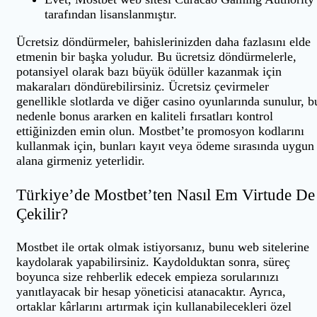
tarafından lisanslanmıştır.
Ücretsiz döndürmeler, bahislerinizden daha fazlasını elde
etmenin bir başka yoludur. Bu ücretsiz döndürmelerle,
potansiyel olarak bazı büyük ödüller kazanmak için
makaraları döndürebilirsiniz. Ücretsiz çevirmeler
genellikle slotlarda ve diğer casino oyunlarında sunulur, b
nedenle bonus ararken en kaliteli fırsatları kontrol
ettiğinizden emin olun. Mostbet’te promosyon kodlarını
kullanmak için, bunları kayıt veya ödeme sırasında uygun
alana girmeniz yeterlidir.
Türkiye’de Mostbet’ten Nasıl Em Virtude De
Çekilir?
Mostbet ile ortak olmak istiyorsanız, bunu web sitelerine
kaydolarak yapabilirsiniz. Kaydolduktan sonra, süreç
boyunca size rehberlik edecek empieza sorularınızı
yanıtlayacak bir hesap yöneticisi atanacaktır. Ayrıca,
ortaklar kârlarını artırmak için kullanabilecekleri özel