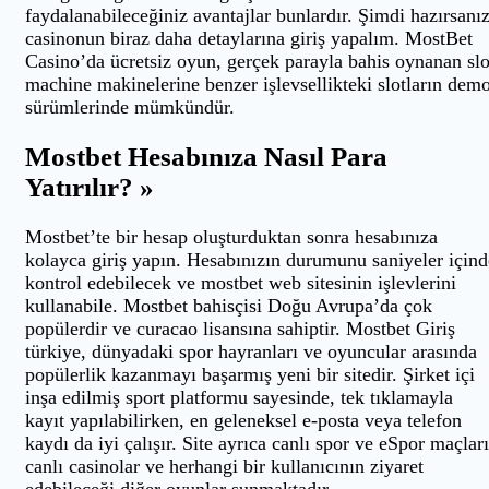
faydalanabileceğiniz avantajlar bunlardır. Şimdi hazırsanı
casinonun biraz daha detaylarına giriş yapalım. MostBet
Casino’da ücretsiz oyun, gerçek parayla bahis oynanan slo
machine makinelerine benzer işlevsellikteki slotların dem
sürümlerinde mümkündür.
Mostbet Hesabınıza Nasıl Para
Yatırılır? »
Mostbet’te bir hesap oluşturduktan sonra hesabınıza
kolayca giriş yapın. Hesabınızın durumunu saniyeler içind
kontrol edebilecek ve mostbet web sitesinin işlevlerini
kullanabile. Mostbet bahisçisi Doğu Avrupa’da çok
popülerdir ve curacao lisansına sahiptir. Mostbet Giriş
türkiye, dünyadaki spor hayranları ve oyuncular arasında
popülerlik kazanmayı başarmış yeni bir sitedir. Şirket içi
inşa edilmiş sport platformu sayesinde, tek tıklamayla
kayıt yapılabilirken, en geleneksel e-posta veya telefon
kaydı da iyi çalışır. Site ayrıca canlı spor ve eSpor maçları
canlı casinolar ve herhangi bir kullanıcının ziyaret
edebileceği diğer oyunlar sunmaktadır.