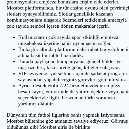
promosyonlara empieza bonuslara erişim elde ederler.
Mostbet platformunda, bir tür casino oyunu olan çevrimiç
slotları oynayabilirsiniz. Slotlar genellikle kazanan
kombinasyonlara ulaşarak ödemeleri tetiklemek amacıyla
çok sayıda sembol içeren dönen makaralar içerir.
Kullanıcıların çok sayıda spor etkinliği empieza
müsabakası üzerine bahis oynamasını sağlar.
Bu başlık altında platformu daha rahat tanıyabilmeni
adına basit bir tablo hazırladık.
Burada paylaşılan kampanyalar, güncel linkler ve
maç özetleri, kısa sürede geniş kitlelere ulaşıyor.
VIP seviyenizi yükseltmek için de sadakat programı
sayfasından yapabileceğiniz görevleri görebilirsiniz.
Ayrıca destek ekibi 7/24 hizmetinizdedir empieza
hesap kaydı, em virtude de yatırma/çekme veya bahi
seçenekleriyle ilgili the woman türlü sorunuza
yardımcı olabilir.
Dünyanın tüm futbol liglerine bahis yapmak istiyorsanız
Mostbet bültenine göz atmanızı tavsiye ediyoruz. Görmüş
olduğunuz gibi Mostbet giriş ile birlikte