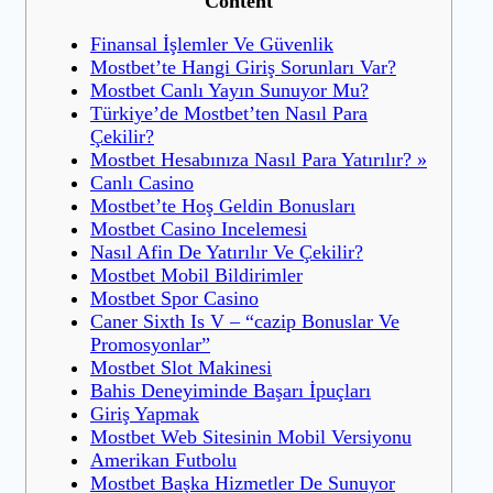
Content
Finansal İşlemler Ve Güvenlik
Mostbet’te Hangi Giriş Sorunları Var?
Mostbet Canlı Yayın Sunuyor Mu?
Türkiye’de Mostbet’ten Nasıl Para
Çekilir?
Mostbet Hesabınıza Nasıl Para Yatırılır? »
Canlı Casino
Mostbet’te Hoş Geldin Bonusları
Mostbet Casino Incelemesi
Nasıl Afin De Yatırılır Ve Çekilir?
Mostbet Mobil Bildirimler
Mostbet Spor Casino
Caner Sixth Is V – “cazip Bonuslar Ve
Promosyonlar”
Mostbet Slot Makinesi
Bahis Deneyiminde Başarı İpuçları
Giriş Yapmak
Mostbet Web Sitesinin Mobil Versiyonu
Amerikan Futbolu
Mostbet Başka Hizmetler De Sunuyor