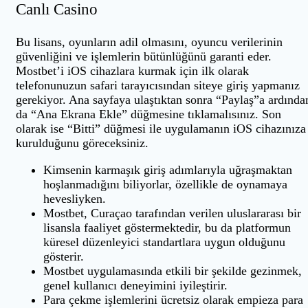
Canlı Casino
Bu lisans, oyunların adil olmasını, oyuncu verilerinin
güvenliğini ve işlemlerin bütünlüğünü garanti eder.
Mostbet’i iOS cihazlara kurmak için ilk olarak
telefonunuzun safari tarayıcısından siteye giriş yapmanız
gerekiyor. Ana sayfaya ulaştıktan sonra “Paylaş”a ardında
da “Ana Ekrana Ekle” düğmesine tıklamalısınız. Son
olarak ise “Bitti” düğmesi ile uygulamanın iOS cihazınıza
kurulduğunu göreceksiniz.
Kimsenin karmaşık giriş adımlarıyla uğraşmaktan
hoşlanmadığını biliyorlar, özellikle de oynamaya
hevesliyken.
Mostbet, Curaçao tarafından verilen uluslararası bir
lisansla faaliyet göstermektedir, bu da platformun
küresel düzenleyici standartlara uygun olduğunu
gösterir.
Mostbet uygulamasında etkili bir şekilde gezinmek,
genel kullanıcı deneyimini iyileştirir.
Para çekme işlemlerini ücretsiz olarak empieza para