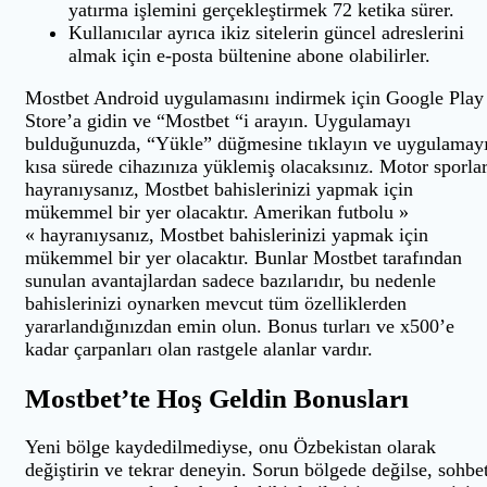
yatırma işlemini gerçekleştirmek 72 ketika sürer.
Kullanıcılar ayrıca ikiz sitelerin güncel adreslerini
almak için e-posta bültenine abone olabilirler.
Mostbet Android uygulamasını indirmek için Google Play
Store’a gidin ve “Mostbet “i arayın. Uygulamayı
bulduğunuzda, “Yükle” düğmesine tıklayın ve uygulamay
kısa sürede cihazınıza yüklemiş olacaksınız. Motor sporlar
hayranıysanız, Mostbet bahislerinizi yapmak için
mükemmel bir yer olacaktır. Amerikan futbolu »
« hayranıysanız, Mostbet bahislerinizi yapmak için
mükemmel bir yer olacaktır. Bunlar Mostbet tarafından
sunulan avantajlardan sadece bazılarıdır, bu nedenle
bahislerinizi oynarken mevcut tüm özelliklerden
yararlandığınızdan emin olun. Bonus turları ve x500’e
kadar çarpanları olan rastgele alanlar vardır.
Mostbet’te Hoş Geldin Bonusları
Yeni bölge kaydedilmediyse, onu Özbekistan olarak
değiştirin ve tekrar deneyin. Sorun bölgede değilse, sohbe