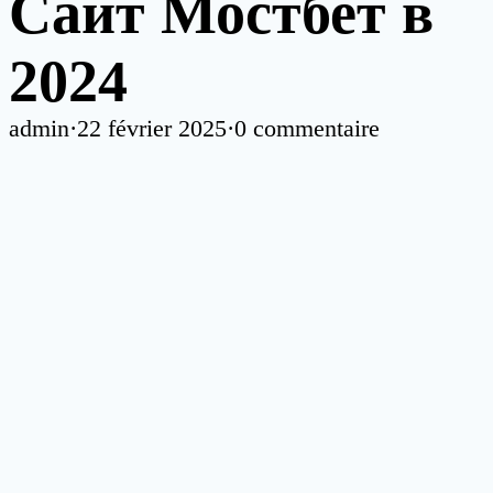
Сайт Мостбет в
2024
admin
·
22 février 2025
·
0 commentaire