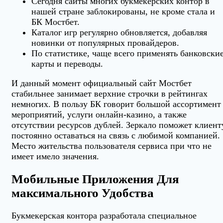
Сегодня сайты многих букмекерских контор в
нашей стране заблокированы, не кроме стала и
БК Мостбет.
Каталог игр регулярно обновляется, добавляя
новинки от популярных провайдеров.
По статистике, чаще всего применять банковски
карты и переводы.
И данный момент официальный сайт Мостбет
стабильнее занимает верхние строчки в рейтингах
немногих. В пользу БК говорит большой ассортимент
мероприятий, услуги онлайн-казино, а также
отсутствии ресурсов дублей. Зеркало поможет клиент
постоянно оставаться на связь с любимой компанией.
Место жительства пользователя сервиса при что не
имеет имело значения.
Мобильные Приложения Для
максимального Удобства
Букмекерская контора разработала специальное