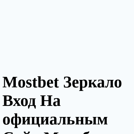
Mostbet Зеркало
Вход На
официальным