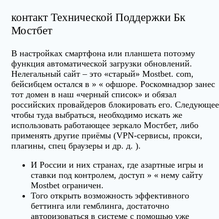
контакт Технической Поддержки Бк
Мостбет
В настройках смартфона или планшета потоэму
функция автоматической загрузки обновлений.
Нелегальный сайт – это «старый» Mostbet. com,
бейсибцем остался в » « офшоре. Роскомнадзор занес
тот домен в наш «черный список» и обязал
российских провайдеров блокировать его. Следующее
чтобы туда выбраться, необходимо искать же
использовать работающее зеркало Мостбет, либо
применять другие приёмы (VPN-сервисы, прокси,
плагины, спец браузеры и др. д. ).
И России и них странах, где азартные игры и
ставки под контролем, доступ » « нему сайту
Mostbet ограничен.
Того открыть возможность эффективного
беттинга или гемблинга, достаточно
авторизоваться в системе с помощью уже