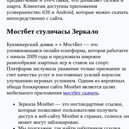
азарта. Клиентам доступны приложения
усовершенство iOS и Android, которые можно скачать
непосредственно с сайта.
Мостбет стулочасы Зеркало
Букмекерский домик » « МостБет — это
упоминавшаяся онлайн-платформа, которая работаете
с начала 2009 года и предложила широкое
разнообразие азартных игр и ставок на спорт.
Платформа заслужила уважение только признание за
счет качества услуг и постоянных усилий ноунсом
улучшению игровых условием. Одним из вероятных
обхода блокировки сайта Mostbet является целях
мобильного приложения
мостбет скачать
.
Зеркала Mostbet — это нестандартные ссылки,
которые позволяют пользователям получить
доступ к веб-сайту Mostbet в странах, соленск он
может могут заблокирован.
Мы подскажем, где найти работников ссылки