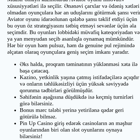
xüsusiyyətləri ilə seçilir. Ənənəvi çarxlar və ödəniş xətləri
olmadan oyunçulara hər an uduşlarını götürmək şansı verir
Aviator oyunu idarəolunan qələbə şansı təklif etdiyi üçün
bu oyun öz strategiyasını tətbiq etməyi sevənlər üçün əla
seçimdir. Bu oyunları lobbidəki müvafiq kateqoriyadan və
ya yan menyudan seçib asanlıqla oynamaq mümkündür.
Hər bir oyun həm pulsuz, həm də genuine pul rejimində
əlçatan olaraq oyunçulara geniş seçim imkanı yaradır.
Əks halda, proqram təminatının yüklənməsi xəta ilə
başa çatacaq.
Kazino, yetkinlik yaşına çatmış istifadəçilərə açıqdır
və onların təhlükəsizliyi üçün yüksək səviyyədə
qorunma tədbirləri görülmüşdür.
Səhifənin aşağısına düşdükdə isə keçmiş turnirləri
görə bilərsiniz.
Bonus mərc tələbi yerinə yetirilənə qədər geri
götürülə bilməz.
Pin Up Casino giriş edərək casinoların ən məşhur
oyunlarından biri olan slot oyunlarını oynaya
bilərsiniz!