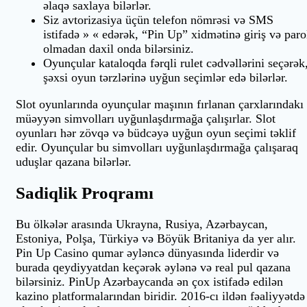
əlaqə saxlaya bilərlər.
Siz avtorizasiya üçün telefon nömrəsi və SMS
istifadə » « edərək, “Pin Up” xidmətinə giriş və paro
olmadan daxil onda bilərsiniz.
Oyunçular kataloqda fərqli rulet cədvəllərini seçərək
şəxsi oyun tərzlərinə uyğun seçimlər edə bilərlər.
Slot oyunlarında oyunçular maşının fırlanan çarxlarındakı
müəyyən simvolları uyğunlaşdırmağa çalışırlar. Slot
oyunları hər zövqə və büdcəyə uyğun oyun seçimi təklif
edir. Oyunçular bu simvolları uyğunlaşdırmağa çalışaraq
uduşlar qazana bilərlər.
Sadiqlik Proqramı
Bu ölkələr arasında Ukrayna, Rusiya, Azərbaycan,
Estoniya, Polşa, Türkiyə və Böyük Britaniya da yer alır.
Pin Up Casino qumar əyləncə dünyasında liderdir və
burada qeydiyyatdan keçərək əylənə və real pul qazana
bilərsiniz. PinUp Azərbaycanda ən çox istifadə edilən
kazino platformalarından biridir. 2016-cı ildən fəaliyyətdə