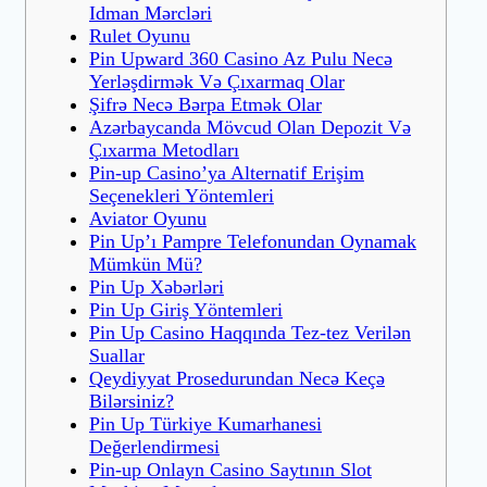
Idman Mərcləri
Rulet Oyunu
Pin Upward 360 Casino Az Pulu Necə
Yerləşdirmək Və Çıxarmaq Olar
Şifrə Necə Bərpa Etmək Olar
Azərbaycanda Mövcud Olan Depozit Və
Çıxarma Metodları
Pin-up Casino’ya Alternatif Erişim
Seçenekleri Yöntemleri
Aviator Oyunu
Pin Up’ı Pampre Telefonundan Oynamak
Mümkün Mü?
Pin Up Xəbərləri
Pin Up Giriş Yöntemleri
Pin Up Casino Haqqında Tez-tez Verilən
Suallar
Qeydiyyat Prosedurundan Necə Keçə
Bilərsiniz?
Pin Up Türkiye Kumarhanesi
Değerlendirmesi
Pin-up Onlayn Casino Saytının Slot