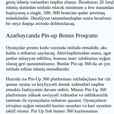
geniş ödəniş variantları təqdim olunur. Hesabınızı 26 fərql
ödəniş alətindən istifadə edərək minimum a few manatdan
başlayaraq a single, 500, 000 brancata qədər artırmaq
mümkündür. Əməliyyat tamamlandıqdan sonra hesabınız
bir neçə dəqiqə ərzində doldurulacaq.
Azərbaycanda Pin-up Bonus Proqramı
Oyunçular promo kodu vaxtında istifadə etməlidir, əks
halda o etibarsız sayılacaq. Aktivləşdirmədən sonra, əgər
şərtlər müəyyən edilibsə, bonusu mərc tələblərinə uyğun
olaraq geri qazanmalısınız. Bunlar Pin-up 360-da ən çox
istifadə edilən ödəniş metodlarıdır.
Hazırda isə Pin-Up 360 platforması istifadəçilərə hər cür
qumar oyunu və keyfiyyətli dəstək xidmətləri təqdim
etməklə fəaliyyətini davam etdirir. Müasir Pin-Up 360
platforması yüksək səviyyəli xidmətlər və təhlükəsizlik
təminatı ilə oyunçuların etibarını qazanır. Oyunçuların
zövqünə uyğun müxtəlif kazino oyunları və kart oyunları
təklif olunur. Pin Up fish hunter 360 kazinosunun