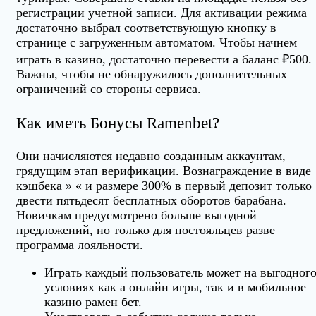
регистрации учетной записи. Для активации режима
достаточно выбрал соответствующую кнопку в
странице с загруженным автоматом. Чтобы начнем
играть в казино, достаточно перевести а баланс ₽500.
Важны, чтобы не обнаружилось дополнительных
ограничений со стороны сервиса.
Как иметь Бонусы Ramenbet?
Они начисляются недавно созданным аккаунтам,
грядущим этап верификации. Вознаграждение в виде
кэшбека » « и размере 300% в первый депозит только
двести пятьдесят бесплатных оборотов барабана.
Новичкам предусмотрено больше выгодной
предложений, но только для постояльцев разве
программа лояльности.
Играть каждый пользователь может на выгодног
условиях как а онлайн игры, так и в мобильное
казино рамен бет.