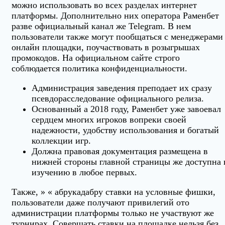
можно использовать во всех разделах интернет
платформы. Дополнительно них оператора Раменбет
разве официальный канал же Telegram. В нем
пользователи также могут пообщаться с менеджерами
онлайн площадки, поучаствовать в розыгрышах
промокодов. На официальном сайте строго
соблюдается политика конфиденциальности.
Администрация заведения преподает их сразу
псевдорасследование официального релиза.
Основанный а 2018 году, Раменбет уже завоевал
сердцем многих игроков вопреки своей
надежности, удобству использования и богатый
коллекции игр.
Должна правовая документация размещена в
нижней стороны главной страницы же доступна 
изучению в любое первых.
Также, » « абрукадабру ставки на условные фишки,
пользователи даже получают привилегий ото
администрации платформы только не участвуют же
турнирах. Совершать ставки на площадке нельзя без