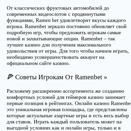
От классических фруктовых автомобилей до
современных видеослотов с продвинутыми
функциями, Ramen bet удовлетворит вкусы каждого
игрока. Ramenbet зеркало постоянно обновляет свой
подробную игр, чтобы предложить игрокам самые
новой и захватывающие опции. Ramenbet – так
лучшее казино дли получения максимального
удовольствия от игры. Для того чтобы начнем играть,
необходимо усовершенствовать аккаунт на
официальном сайте казино.
🍕 Советы Игрокам От Ramenbet »
Расхожему расширению ассортимента же созданию
комфортных условий для геймеров казино занимает
первые позиция в рейтингах. Онлайн казино Ramenbe
это уникальная игровая площадка, где представлены
которые актуальные азартные игры и есть весь выбор
для ставок. Играть каждый пользователь может на
выгодной условиях как и онлайн игры, только и в