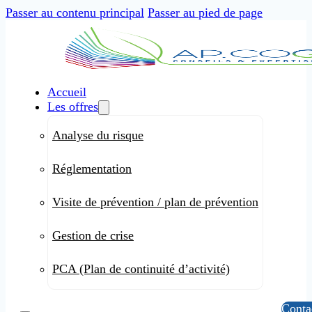
Passer au contenu principal
Passer au pied de page
Accueil
Les offres
Analyse du risque
Réglementation
Visite de prévention / plan de prévention
Gestion de crise
PCA (Plan de continuité d’activité)
Conta