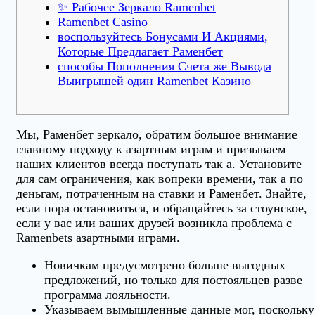
✨ Рабочее Зеркало Ramenbet
Ramenbet Casino
воспользуйтесь Бонусами И Акциями,
Которые Предлагает Раменбет
способы Пополнения Счета же Вывода
Выигрышей один Ramenbet Казино
Мы, Раменбет зеркало, обратим большое внимание
главному подходу к азартным играм и призываем
наших клиентов всегда поступать так а. Установите
для сам ограничения, как вопреки времени, так а по
деньгам, потраченным на ставки и Раменбет. Знайте,
если пора остановиться, и обращайтесь за стоунское,
если у вас или ваших друзей возникла проблема с
Ramenbets азартными играми.
Новичкам предусмотрено больше выгодных
предложений, но только для постояльцев разве
программа лояльности.
Указываем вымышленные данные мог, поскольку