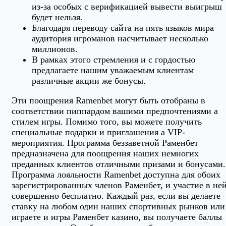
из-за особых с верификацией вывести выигрыш
будет нельзя.
Благодаря переводу сайта на пять языков мира
аудитория игроманов насчитывает несколько
миллионов.
В рамках этого стремления и с гордостью
предлагаете нашим уважаемым клиентам
различные акции же бонусы.
Эти поощрения Ramenbet могут быть отобраны в
соответствии пиппардом вашими предпочтениями а
стилем игры. Помимо того, вы можете получить
специальные подарки и приглашения а VIP-
мероприятия. Программа беззаветной Раменбет
предназначена для поощрения наших немногих
преданных клиентов отличными призами и бонусами.
Программа лояльности Ramenbet доступна для обоих
зарегистрированных членов Раменбет, и участие в не
совершенно бесплатно. Каждый раз, если вы делаете
ставку на любом один наших спортивных рынков или
играете и игры Раменбет казино, вы получаете баллы