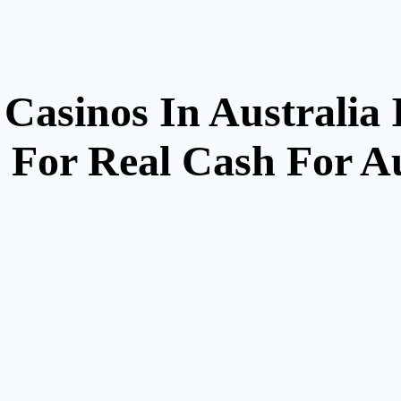
 Casinos In Australia 
 For Real Cash For Au