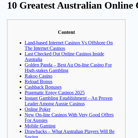
10 Greatest Australian Online 
Content
Land-based Internet Casinos Vs Offshore On
The Internet Casinos
Last Checked Out Online Casinos Inside
Australia
Golden Panda – Best Au On-line Casino For
High-stakes Gambling
Rakoo Casino
Reload Bonus
Cashback Bonuses
Pragmatic Enjoy Casinos 2025
Instant Gambling Establishment – An Proven
Leader Among Aussie Casinos
Online Poker
New On-line Casinos With Very Good Offers
For Aussies
Mobile Gaming
Drawbacks – What Australian Players Will Be
Saying