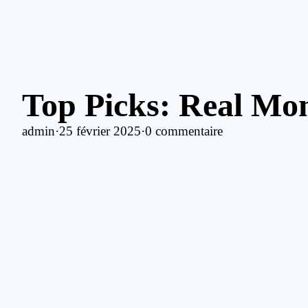
Top Picks: Real Mon
admin
·
25 février 2025
·
0 commentaire