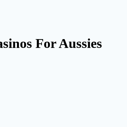
sinos For Aussies