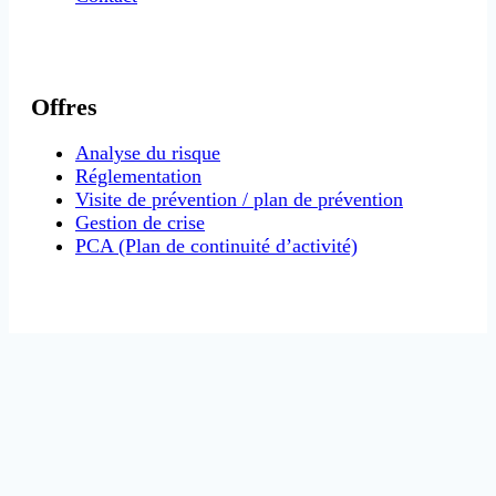
Offres
Analyse du risque
Réglementation
Visite de prévention / plan de prévention
Gestion de crise
PCA (Plan de continuité d’activité)