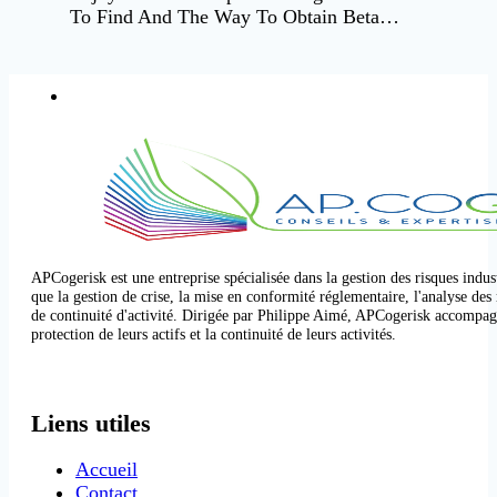
To Find And The Way To Obtain Beta…
APCogerisk est une entreprise spécialisée dans la gestion des risques industr
que la gestion de crise, la mise en conformité réglementaire, l'analyse des 
de continuité d'activité. Dirigée par Philippe Aimé, APCogerisk accompagn
protection de leurs actifs et la continuité de leurs activités.
Liens utiles
Accueil
Contact