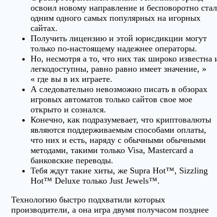
освоил новому направление и бесповоротно стал
одним одного самых популярных на игорных
сайтах.
Получить лицензию и этой юрисдикции могут
только по-настоящему надежнее операторы.
Но, несмотря а то, что них так широко известна 
легкодоступны, равно равно имеет значение, »
« где вы в их играете.
А следовательно невозможно писать в обзорах
игровых автоматов только сайтов свое мое
открыто и сознался.
Конечно, как подразумевает, что криптовалюты
являются поддерживаемым способами оплаты,
что них и есть, наряду с обычными обычными
методами, такими только Visa, Mastercard а
банковские переводы.
Тебя ждут такие хиты, же Supra Hot™, Sizzling
Hot™ Deluxe только Just Jewels™.
Технологию быстро подхватили которых
производители, а она игра двумя получасом позднее