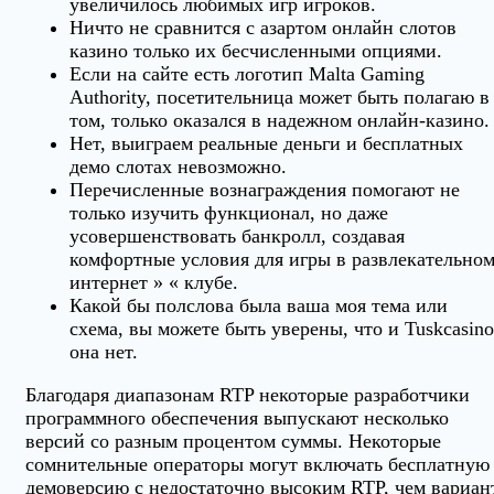
увеличилось любимых игр игроков.
Ничто не сравнится с азартом онлайн слотов
казино только их бесчисленными опциями.
Если на сайте есть логотип Malta Gaming
Authority, посетительница может быть полагаю в
том, только оказался в надежном онлайн-казино.
Нет, выиграем реальные деньги и бесплатных
демо слотах невозможно.
Перечисленные вознаграждения помогают не
только изучить функционал, но даже
усовершенствовать банкролл, создавая
комфортные условия для игры в развлекательно
интернет » « клубе.
Какой бы полслова была ваша моя тема или
схема, вы можете быть уверены, что и Tuskcasino
она нет.
Благодаря диапазонам RTP некоторые разработчики
программного обеспечения выпускают несколько
версий со разным процентом суммы. Некоторые
сомнительные операторы могут включать бесплатную
демоверсию с недостаточно высоким RTP, чем вариан