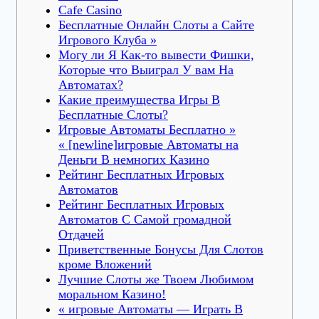
Cafe Casino
Бесплатные Онлайн Слоты а Сайте
Игрового Клуба »
Могу ли Я Как-то вывести Фишки,
Которые что Выиграл У вам На
Автоматах?
Какие преимущества Игры В
Бесплатные Слоты?
Игровые Автоматы Бесплатно »
« [newline]игровые Автоматы на
Деньги В немногих Казино
Рейтинг Бесплатных Игровых
Автоматов
Рейтинг Бесплатных Игровых
Автоматов С Самой громадной
Отдачей
Приветственные Бонусы Для Слотов
кроме Вложений
Лучшие Слоты же Твоем Любимом
моральном Казино!
« игровые Автоматы — Играть В