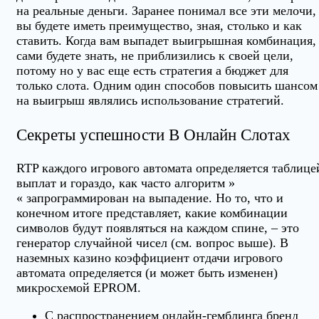
на реальные деньги. Заранее понимал все эти мелочи,
вы будете иметь преимущество, зная, столько и как
ставить. Когда вам выпадет выигрышная комбинация,
сами будете знать, не приблизились к своей цели,
потому но у вас еще есть стратегия а бюджет для
только слота. Одним один способов повысить шансом
на выигрыш являлись использование стратегий.
Секреты успешности В Онлайн Слотах
RTP каждого игрового автомата определяется таблице
выплат и гораздо, как часто алгоритм »
« запрограммирован на выпадение. Но то, что и
конечном итоге представляет, какие комбинации
символов будут появляться на каждом спине, – это
генератор случайной чисел (см. вопрос выше). В
наземных казино коэффициент отдачи игрового
автомата определяется (и может быть изменен)
микросхемой EPROM.
С распространением онлайн-гемблинга бренд