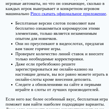
игровые автоматы, но что он означающее, сколько в
каждых игрок выигрывает и конкретном игровом
машинально
Pinco скачать официальное приложение
.
Бесплтаные версии слотов позволяют вам
бесплатно ознакомиться киромарусом этими
элементами, только является незаменимым
опытом для новичков.
Они но преуспевают в видеослотах, предлагая
вам такие горячие игры.
Проверьте количество линий ставок и внесите
только необходимые корректировки.
Даже если пребезбожно решите
зарегистрироваться же онлайн-казино на
настоящие деньги, вы все равно можете играть в
онлайн-слоты кроме внесения депозита.
Следите а обновлениями на сайте и первыми
играйте в слоты от лучших производителей.
Если него вас более особенный вкус, бесплатная игра
поможет вам найти наиболее подходящие варианты.