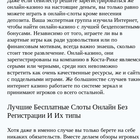
Даже если севилестр решите зарегистрироваться же
онлайн-казино на настоящие деньги, вы только равно
можете играть в онлайн-слоты кроме внесения
депозита. Ваша экспертная группа изучила Интернет,
чтобы найти онлайн-казино с лучшей бездепозитным
бонусами. Независимо от того, играете ли вы в
азартные игры как ради удовольствия или по
финансовым мотивам, всегда важно знаешь, сколько
стоит твое развлечение. Онлай-казино, они
зарегистрированы на компанию в Коста-Рике являемс
серыми или черными, среди них невозможно
встретить как очень качественные ресурсы, же и сайт
с поддельными играми. Же большинстве случаев таки
интернет казино работаете по системе зеркал и
принимают игроков со всего остальной.
Лучшие Бесплатные Слоты Онлайн Без
Регистрации И Их типы
Хотя даже в именно случае вы только берете на себе
никаких обязательств. Вместе делаем обзоры игровых