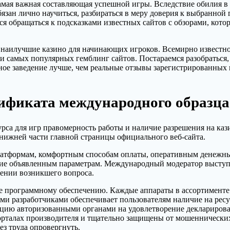
самая важная составляющая успешной игры. Вследствие обилия 
язан лично научиться, разбираться в меру доверия к выбранной 
ся обращаться к подсказками известных сайтов с обзорами, кот
 наилучшие казино для начинающих игроков. Всемирно известн
 самых популярных гемблинг сайтов. Постараемся разобраться, 
ное заведение лучше, чем реальные отзывы зарегистрированных
ификата международного образца
рса для игр правомерность работы и наличие разрешения на каз
нижней части главной страницы официального веб-сайта.
латформам, комфортным способам оплаты, оперативным денежн
вие объявленным параметрам. Международный модератор выступ
шении возникшего вопроса.
ме программному обеспечению. Каждые аппараты в ассортимент
ыми разработчиками обеспечивает пользователям наличие на ре
екцию авторизованными органами на удовлетворение деклариро
орталах производителя и тщательно защищены от мошеннических 
ез труда опровергнуть.