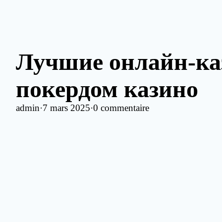
Лучшие онлайн-ка
покердом казино
admin
·
7 mars 2025
·
0 commentaire