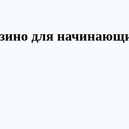
зино для начинающи