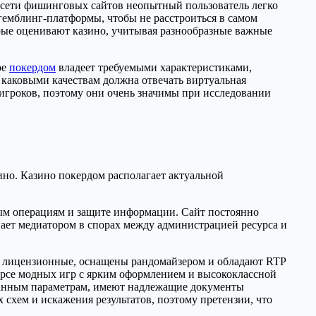
в сети фишинговых сайтов неопытный пользователь легко
гемблинг-платформы, чтобы не расстроиться в самом
орые оценивают казино, учитывая разнообразные важные
ое
покердом
владеет требуемыми характеристиками,
каковыми качествам должна отвечать виртуальная
 игроков, поэтому они очень значимы при исследовании
ино. Казино покердом располагает актуальной
ым операциям и защите информации. Сайт постоянно
ает медиатором в спорах между администрацией ресурса и
е лицензионные, оснащены рандомайзером и обладают RTP
сурсе модных игр с ярким оформлением и высококлассной
ванным параметрам, имеют надлежащие документы
схем и искажения результатов, поэтому претензии, что