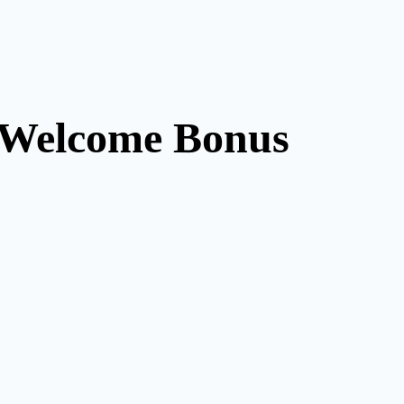
 Welcome Bonus