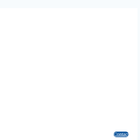
Contact