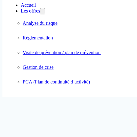
Accueil
Les offres
Analyse du risque
Réglementation
Visite de prévention / plan de prévention
Gestion de crise
PCA (Plan de continuité d’activité)