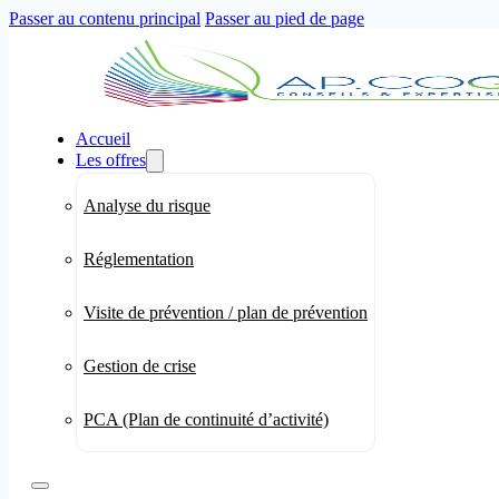
Passer au contenu principal
Passer au pied de page
Accueil
Les offres
Analyse du risque
Réglementation
Visite de prévention / plan de prévention
Gestion de crise
PCA (Plan de continuité d’activité)