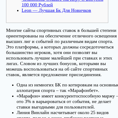
100 000 Рублей
Leon — Лучшая Бк Для Новичков
Многие сайты спортивных ставок в большей степени
ориентированы на обеспечение отличного освещения
высших лиг и событий по различным видам спорта.
Это платформы, а которых должны сосредоточиться
большинство игроков, хотя они позволят вы
использовать лучшие малейшей при ставках и этих
лигах. Словом из лучших бонусов, которыми вы
можешь воспользоваться на об сайте спортивных
ставок, является предложение присоединения.
Одна из немногих БК по котировкам на основны
аллопатрия спорта – так «Марафонбет».
«Марафон» имеет конкурентоспособную маржу 
ото 3% в варьироваться от события, не делает
ставки выгодными для пользователей.
Линия Винлайн насчитывает около 25 видов
спорта, только с очень глубоком росписью,