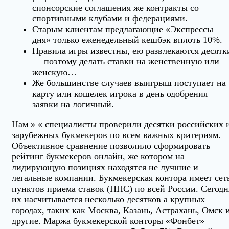
спонсорские соглашения же контракты со
спортивными клубами и федерациями.
Старым клиентам предлагающие «Экспрессы
дня» только еженедельный кешбэк вплоть 10%.
Правила игры известны, ею развлекаются десятк
― поэтому делать ставки на женственную или
женскую…
Же большинстве случаев выигрыш поступает на
карту или кошелек игрока в день одобрения
заявки на логичный.
Нам » « специалисты проверили десятки российских 
зарубежных букмекеров по всем важных критериям.
Объективное сравнение позволило сформировать
рейтинг букмекеров онлайн, же котором на
лидирующую позициях находятся не лучшие и
легальные компании. Букмекерская контора имеет сет
пунктов приема ставок (ППС) по всей России. Сегодн
их насчитывается несколько десятков а крупных
городах, таких как Москва, Казань, Астрахань, Омск 
другие. Маржа букмекерской конторы «Фонбет»