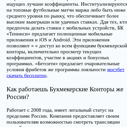
ищущих лучшие коэффициенты. Институализируются
на топовые футбольные матчи маржа либо быть ниже
среднего уровня по рынку, что обеспечивает более
высокие выигрыши или удачных ставках. Ддя тех, кто
предпочла делать ставки с мобильных устройств, БК
«Тенниси» предлагает полноценные мобильные
приложения и iOS и Android. Эти приложения
позволяют » « доступ ко всем функциям букмекерско
конторы, включительно просмотр текущих
коэффициентов, участие в акциях и бонусных
программах. «Бетсити» предлагает очаровательные
условия фрибетов же программы лояльности
мостбет
скачать бесплатно
.
Как работаешь Букмекерские Конторы же
России?
Работает с 2008 года, имеет легальный статус на
пределами России. Компания предоставляет своим
пользователям возможностью смотреть трансляции