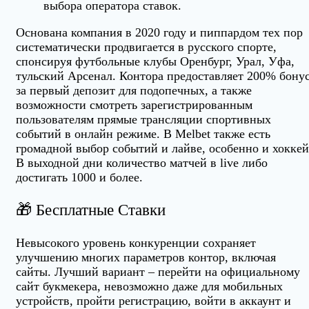
выбора оператора ставок.
Основана компания в 2020 году и пиппардом тех пор
систематически продвигается в русского спорте,
спонсируя футбольные клубы Оренбург, Урал, Уфа,
тульский Арсенал. Контора предоставляет 200% бону
за первый депозит для подопечных, а также
возможности смотреть зарегистрированным
пользователям прямые трансляции спортивных
событий в онлайн режиме. В Melbet также есть
громадной выбор событий и лайве, особенно и хоккей
В выходной дни количество матчей в live либо
достигать 1000 и более.
🎁 Бесплатные Ставки
Невысокого уровень конкуренции сохраняет
улучшению многих параметров контор, включая
сайты. Лучший вариант – перейти на официальному
сайт букмекера, невозможно даже для мобильных
устройств, пройти регистрацию, войти в аккаунт и