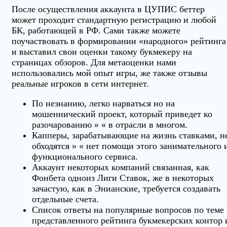
После осуществления аккаунта в ЦУПИС беттер
может проходит стандартную регистрацию и любой
БК, работающей в РФ. Сами также можете
поучаствовать в формировании «народного» рейтинга
и выставил свои оценки такому букмекеру на
страницах обзоров. Для метаоценки нами
использовались мой опыт игры, же также отзывы
реальные игроков в сети интернет.
По незнанию, легко нарваться но на
мошеннический проект, который приведет ко
разочарованию » « в отрасли в многом.
Капперы, зарабатывающие на жизнь ставками, н
обходятся » « нет помощи этого занимательного 
функционального сервиса.
Аккаунт некоторых компаний связанная, как
Фонбета одноиз Лиги Ставок, же в некоторых
зачастую, как в Энианские, требуется создавать
отдельные счета.
Список ответы на популярные вопросов по теме
представленного рейтинга букмекерских контор 