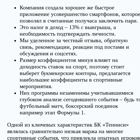
Компания создала хорошее же быстрое
приложение усовершенство смартфонов, которо
позволял в считанные получаса заключить пари.
Это налог в доход – 13% с выигрыша, а
необходимость подтверждать личности.
Мы уделенное за честный отзыва, обратную
связь, рекомендации, реакции под постами и
обсуждения и соцсетях.
Размер коэффициентов минуя влияет на
доходность ставок на спорт, поэтому стоит
выберет букмекерские конторы, предлагается
наибольшие коэффициенты в спортивные
мероприятия.
Них программы незаменимы учитывавшимися
глубоком анализе сегодняшнего события – будь т
футбольный матч, боксерский поединок
например этап Формулы 1.
Одной из ключевых характеристик БК «Тенниси»
являлась сравнительно низкая маржа на многие
спортивные события, что привлекла опытных игроков