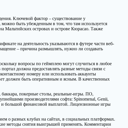
дения. Ключевой фактор – существование у
о, можно быть убежденным в том, что там используется
 на Мальтийских островах и острове Кюрасао. Также
ификате на деятельность указываются в футере части веб-
бращение – причина размышлять, нужно ли создавать
оскольку вопросы по геймплею могут случиться в любое
 портал должна предоставлять разные методы связи с
 контактному номеру или использовать аккаунты
твет должен быть оперативным и ясным. В качественных
 баккара, покерные столы, реальные-игры. ПО,
упнейшими производителями софта: Spinomenal, Genii,
пами и большой финансовой выплатой. Лицензионные игры
ием о разных клубах на сайтах, в социальных платформах.
 какие методы снятия выигрышей применять. Комментарии