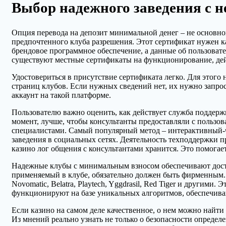
Выбор надежного заведения с 
Опция перевода на депозит минимальной денег – не основно
предпочтенного клуба разрешения. Этот сертификат нужен ка
брендовое программное обеспечение, а данные об пользоват
существуют местные сертификаты на функционирование, дей
Удостовериться в присутствие сертификата легко. Для этого
страниц клубов. Если нужных сведений нет, их нужно запрос
аккаунт на такой платформе.
Пользователю важно оценить, как действует служба поддерж
момент, лучше, чтобы консультанты предоставляли с пользо
специалистами. Самый популярный метод – интерактивный-ча
заведения в социальных сетях. Деятельность техподдержки п
казино лог общения с консультантами хранится. Это помогае
Надежные клубы с минимальным взносом обеспечивают доступ
применяемый в клубе, обязательно должен быть фирменным.
Novomatic, Belatra, Playtech, Yggdrasil, Red Tiger и друг
функционируют на базе уникальных алгоритмов, обеспечиваю
Если казино на самом деле качественное, о нем можно найти
Из мнений реально узнать не только о безопасности определ