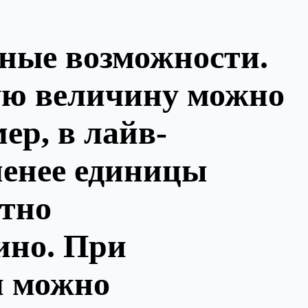
нные возможности.
ую величину можно
ер, в лайв-
менее единицы
нтно
ино. При
и можно