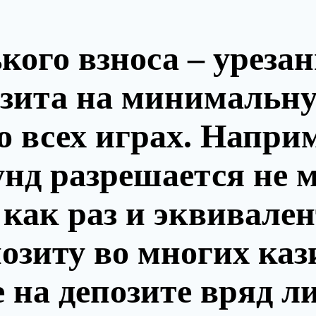
кого взноса – уреза
озита на минимальн
о всех играх. Наприм
унд разрешается не 
как раз и эквивале
зиту во многих каз
 на депозите вряд л