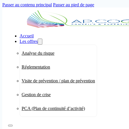
Passer au contenu principal
Passer au pied de page
Accueil
Les offres
Analyse du risque
Réglementation
Visite de prévention / plan de prévention
Gestion de crise
PCA (Plan de continuité d’activité)