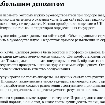
небольшим депозитом
й параметр, которым нужно руководствоваться при подборе заве
зино для легального оказания услуг. Если сайт работает законн
елях никому не передается. Казино приобретают лицензии в UK,
ствующие только на территории определенных государств.
 нужно обнаружить данные на сайте клуба. Обычно данные о серт
ить в руководстве клуба. Недостаток прямого разъяснения на о
ки клуба. Саппорт должна быть быстрой и профессиональной. П
вателями круглосуточную коммуникацию. Для комфорта клиентов
т. Также практично писать операторам на email, обращаться по
редлагается проверить, написав туда с каким-то обращением. О
т совершенствовать качество обслуживания.
у игроков не только аппараты. На лучших сайтах есть рулетка,
 Площадки, включенные в число ведущих, взаимодействуют с кр
ими. Эти разработчики создают развлечения с доступными принци
щих прозрачность и непредсказуемость результатов ставок.
 много хороших комментариев в интернете. Игроки делятся мнен
енной портала, но и о том, в какие слоты лучше делать ставки,