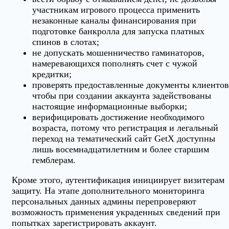
участникам игрового процесса применить
незаконные каналы финансирования при
подготовке банкролла для запуска платных
спинов в слотах;
не допускать мошенничество гаминаторов,
намеревающихся пополнять счет с чужой
кредитки;
проверять предоставленные документы клиентов
чтобы при создании аккаунта задействованы
настоящие информационные выборки;
верифицировать достижение необходимого
возраста, потому что регистрация и легальный
переход на тематический сайт GetX доступны
лишь восемнадцатилетним и более старшим
гемблерам.
Кроме этого, аутентификация инициирует визитерам
защиту. На этапе дополнительного мониторинга
персональных данных админы перепроверяют
возможность применения украденных сведений при
попытках зарегистрировать аккаунт.