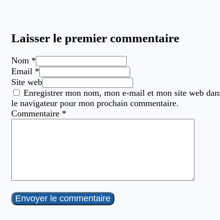
Laisser le premier commentaire
Nom *
Email *
Site web
Enregistrer mon nom, mon e-mail et mon site web dan
le navigateur pour mon prochain commentaire.
Commentaire
*