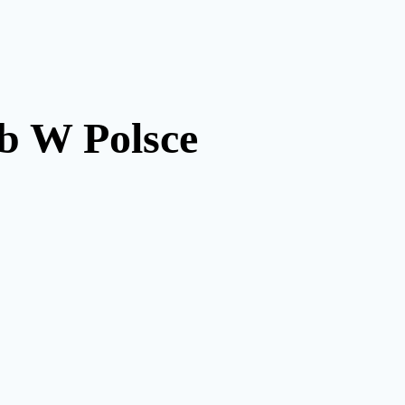
b W Polsce