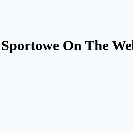
y Sportowe On The We